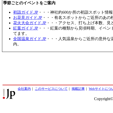
季節ごとのイベントをご案内
初詣ガイド.JP
・・・神社約600か所の初詣スポット情
お花見ガイド.JP
・・・有名スポットからご近所のあの桜
花火大会ガイド.JP
・・・アクセス、打ち上げ本数、見
紅葉ガイド.JP
・・・紅葉の種類から見頃時期、イベン
てます。
全国温泉ガイド.JP
・・・人気温泉からご近所の意外な
内。
会社案内
｜
このサービスについて
｜
掲載記事
｜
Webサイトにつ
Copyright©2