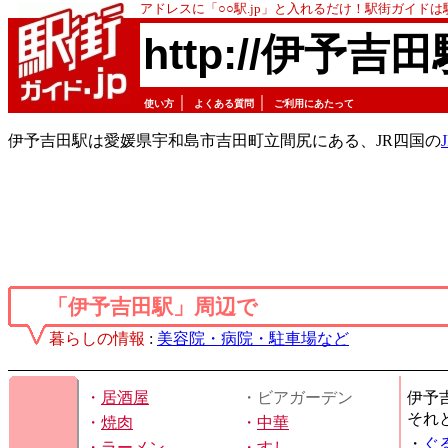
アドレスに「○○駅.jp」と入れるだけ！駅街ガイド
http://伊予吉田
｜
｜
使い方
よくある質問
ご利用にあたって
伊予吉田駅は愛媛県宇和島市吉田町立間尻にある、JR四国の
「伊予吉田駅」周辺で
暮らしの情報
:
美容院・病院・駐車場など
・
居酒屋
・ビアガーデン
伊予
それ
・
焼肉
・
中華
・
ぐ
・
ラーメン
・
すし