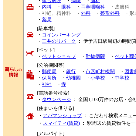
・
総合病院
・
病院
・
歯科
・
内科
・
眼科
・
耳鼻咽喉科
・皮膚科
・神経、精神科
・
外科
・
整形外科
・形
・
薬局
[駐車場]
・
コインパーキング
・
三井のリパーク
： 伊予吉田駅周辺の時間
[ペット]
・
ペットショップ
・
動物病院
・
ペット葬
[公的機関等]
・
郵便局
・
銀行
・
市区町村機関
・
図書
・
保育所
・
幼稚園
・
小学校
・
中学校
・
神社
・
寺
[電話番号検索]
・
タウンページ
： 全国1,100万件のお店
[住まいを借りる]
・
アパマンショップ
： こだわり検索メニュ
・
スマイティ(賃貸)
： 駅周辺の賃貸物件を
[アルバイト]