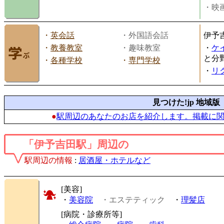
・映画
・
英会話
・外国語会話
伊予
・
教養教室
・趣味教室
・
ケ
と分
・
各種学校
・
専門学校
・
リ
見つけた!jp 地域版
●
駅周辺のあなたのお店を紹介します。掲載に
「伊予吉田駅」周辺の
駅周辺の情報
:
居酒屋・ホテルなど
[美容]
・
美容院
・エステティック
・
理髪店
[病院・診療所等]