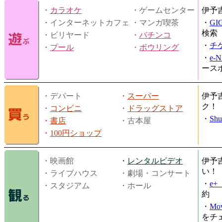
・
カラオケ
・ゲームセンター
伊予
・インターネットカフェ
・マンガ喫茶
・
GI
検索
・ビリヤード
・
パチンコ
・
チ
・
プール
・
ボウリング
・
e-
ース
・デパート
・
スーパー
伊予
ク！
・
コンビニ
・
ドラッグストア
・
Shu
・
書店
・古本屋
・
100円ショップ
・映画館
・
レンタルビデオ
伊予
い！
・ライブハウス
・劇場・コンサート
・
e
・スタジアム
・ホール
約
・
Mov
をチ