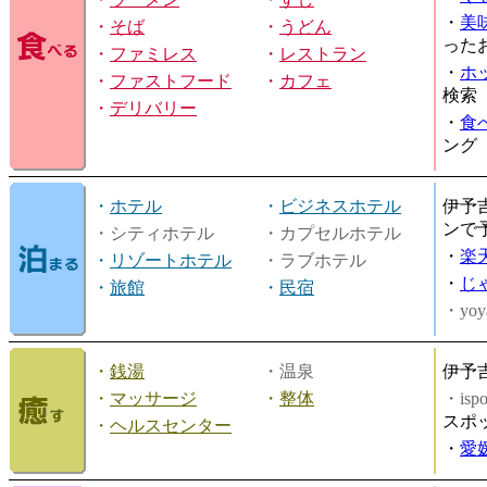
・
美
・
そば
・
うどん
った
・
ファミレス
・
レストラン
・
ホ
・
ファストフード
・
カフェ
検索
・
デリバリー
・
食
ング
・
ホテル
・
ビジネスホテル
伊予
ンで
・シティホテル
・カプセルホテル
・
楽
・
リゾートホテル
・ラブホテル
・
じ
・
旅館
・
民宿
・yoy
・
銭湯
・温泉
伊予
・
マッサージ
・
整体
・is
スポ
・
ヘルスセンター
・
愛