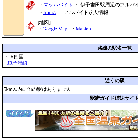
・
マッハバイト
： 伊予吉田駅周辺のアルバ
・
fromA
：
アルバイト求人情報
[地図]
・
Google Map
・
Mapion
路線の駅名一覧
・JR四国
JR予讃線
近くの駅
5km以内に他の駅はありません
駅街ガイド姉妹サイ