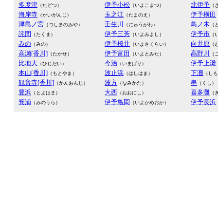
多度津
伊予小松
北伊予
（たどつ）
（いよこまつ）
（
海岸寺
玉之江
伊予横田
（かいがんじ）
（たまのえ）
津島ノ宮
壬生川
鳥ノ木
（つしまのみや）
（にゅうがわ）
（
詫間
伊予三芳
伊予市
（たくま）
（いよみよし）
（
みの
伊予桜井
向井原
（みの）
（いよさくらい）
（
高瀬[香川]
伊予富田
高野川
（たかせ）
（いよとみた）
（
比地大
今治
伊予上灘
（ひじだい）
（いまばり）
本山[香川]
波止浜
下灘
（もとやま）
（はしはま）
（しも
観音寺[香川]
波方
串
（かんおんじ）
（なみかた）
（くし）
豊浜
大西
喜多灘
（とよはま）
（おおにし）
（
箕浦
伊予亀岡
伊予長浜
（みのうら）
（いよかめおか）