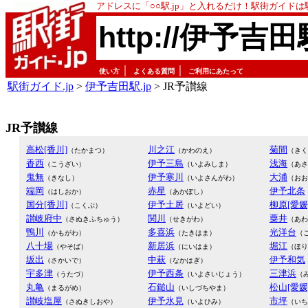
アドレスに「○○駅.jp」と入れるだけ！駅街ガイド
http://伊予吉田
｜
｜
使い方
よくある質問
ご利用にあたって
駅街ガイド.jp
>
伊予吉田駅.jp
> JR予讃線
JR予讃線
高松[香川]
川之江
菊間
（たかまつ）
（かわのえ）
（きく
香西
伊予三島
浅海
（こうざい）
（いよみしま）
（あさ
鬼無
伊予寒川
大浦
（きなし）
（いよさんがわ）
（おお
端岡
赤星
伊予北条
（はしおか）
（あかぼし）
国分[香川]
伊予土居
柳原[愛媛
（こくぶ）
（いよどい）
讃岐府中
関川
粟井
（さぬきふちゅう）
（せきがわ）
（あわ
鴨川
多喜浜
光洋台
（かもがわ）
（たきはま）
（
八十場
新居浜
堀江
（やそば）
（にいはま）
（ほり
坂出
中萩
伊予和気
（さかいで）
（なかはぎ）
宇多津
伊予西条
三津浜
（うたづ）
（いよさいじょう）
（
丸亀
石鎚山
松山[愛媛
（まるがめ）
（いしづちやま）
讃岐塩屋
伊予氷見
市坪
（さぬきしおや）
（いよひみ）
（いち